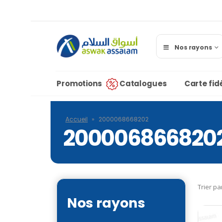
Nos rayons
Promotions
Catalogues
Carte fidé
Accueil
»
2000068668202
200006866820
Trier pa
Nos rayons