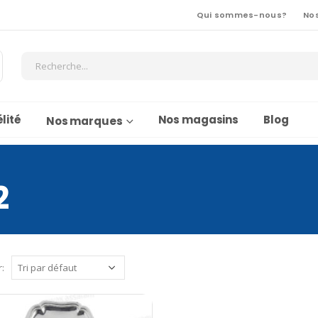
Qui sommes-nous?
No
lité
Nos magasins
Blog
Nos marques
2
r: