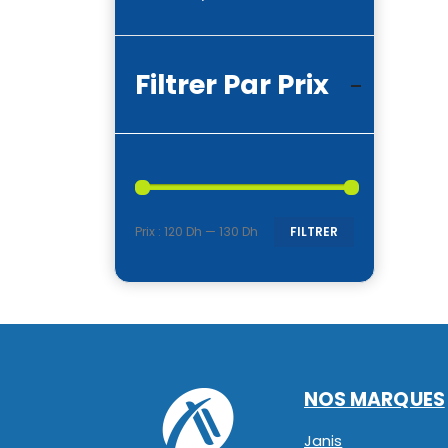
Filtrer Par Prix
Prix :
120 Dh
—
130 Dh
FILTRER
Prix
Prix
min
max
NOS MARQUES
Janis