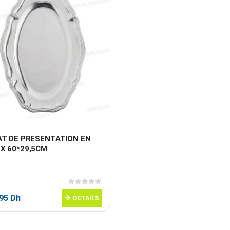
AT DE PRESENTATION EN 
OX 60*29,5CM
0
sur 5
,95
Dh
DETAILS