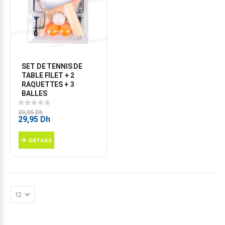
SET DE TENNIS DE 
TABLE FILET + 2 
RAQUETTES + 3 
BALLES
0
sur 5
39,95
Dh
Le
Le
29,95
Dh
prix
prix
initial
actuel
DETAILS
était :
est :
39,95 Dh.
29,95 Dh.