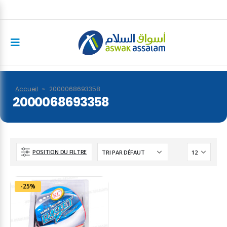
Accueil
»
2000068693358
2000068693358
POSITION DU FILTRE
-25%