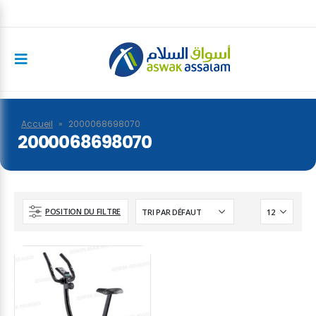
Accueil
»
2000068698070
2000068698070
POSITION DU FILTRE