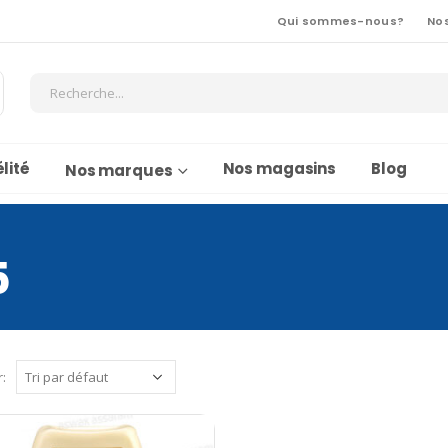
Qui sommes-nous?
No
lité
Nos magasins
Blog
Nos marques
5
r: