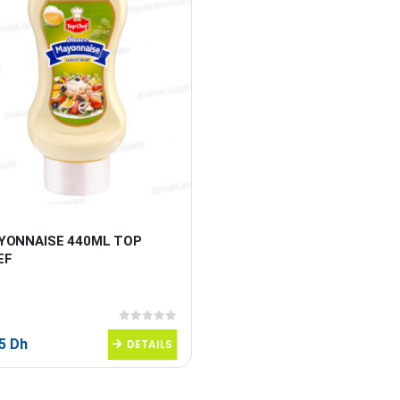
YONNAISE 440ML TOP 
EF
0
sur 5
95
Dh
DETAILS