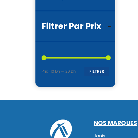
Filtrer Par Prix
Prix :
10 Dh
—
20 Dh
FILTRER
Prix
Prix
min
max
NOS MARQUES
Janis