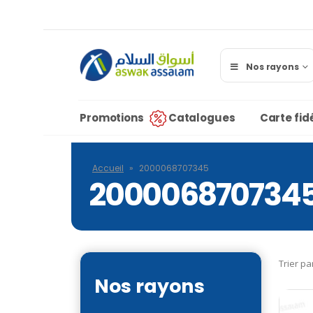
Nos rayons
Promotions
Catalogues
Carte fidé
Accueil
»
2000068707345
200006870734
Trier pa
Nos rayons