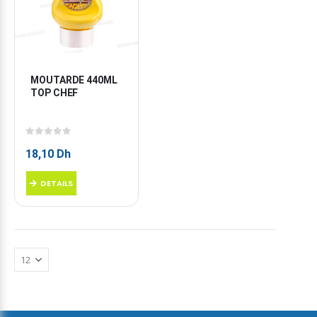
MOUTARDE 440ML 
TOP CHEF
0
sur 5
18,10
Dh
DETAILS