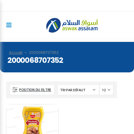
Accueil
»
2000068707352
2000068707352
POSITION DU FILTRE