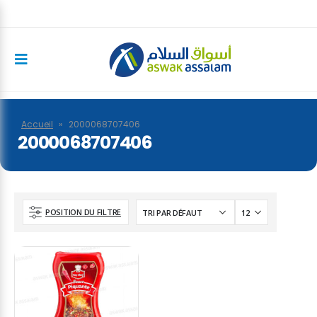
Accueil
»
2000068707406
2000068707406
POSITION DU FILTRE