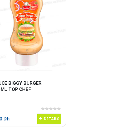
UCE BIGGY BURGER 
0ML TOP CHEF
0
sur 5
20
Dh
DETAILS