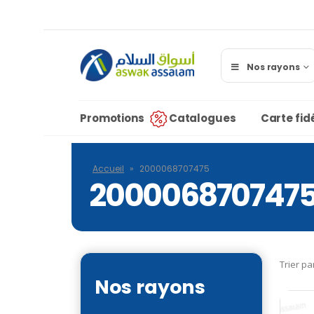
Nos rayons
Promotions
Catalogues
Carte fidé
Accueil
»
2000068707475
200006870747
Trier pa
Nos rayons