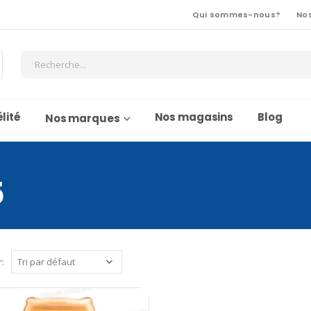
Qui sommes-nous?
No
lité
Nos magasins
Blog
Nos marques
5
r: