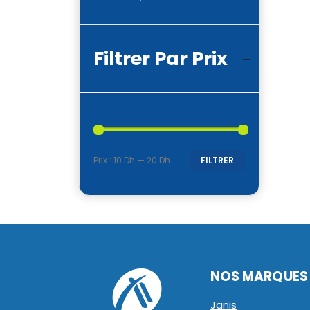
Filtrer Par Prix
Prix :
10 Dh
—
20 Dh
FILTRER
Prix
Prix
min
max
NOS MARQUES
Janis