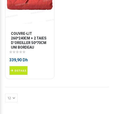
COUVRE-LIT 
260*240CM + 2 TAIES 
D’OREILLER 50*70CM 
UNI BORDEAU
0
sur 5
339,90
Dh
DETAILS