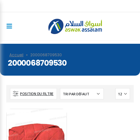
Accueil
»
2000068709530
2000068709530
POSITION DU FILTRE