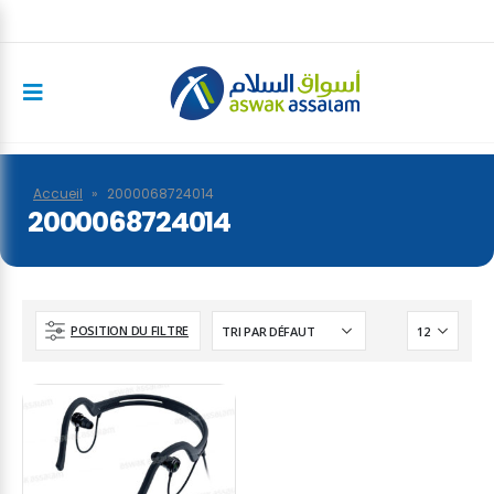
Accueil
»
2000068724014
2000068724014
POSITION DU FILTRE