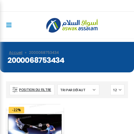
Accueil
»
2000068753434
2000068753434
POSITION DU FILTRE
-22%