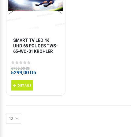
SMART TV LED 4K 
UHD 65 POUCES TWS-
65-WO-01 KROHLER
0
sur 5
6799,00
Dh
Le
Le
5299,00
Dh
prix
prix
initial
actuel
DETAILS
était :
est :
6799,00 Dh.
5299,00 Dh.