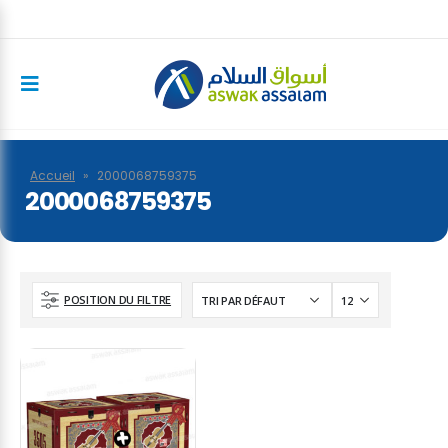
Accueil
»
2000068759375
2000068759375
POSITION DU FILTRE