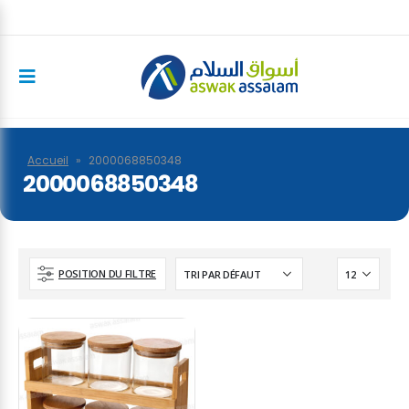
Accueil
»
2000068850348
2000068850348
POSITION DU FILTRE