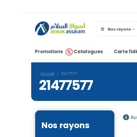
Nos rayons
Promotions
Catalogues
Carte fidé
Accueil
»
21477577
21477577
Au
Nos rayons