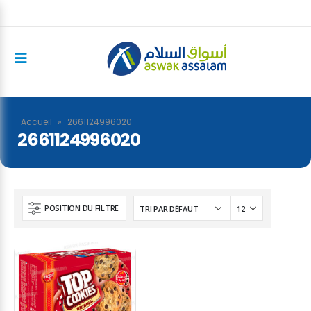
Accueil
»
2661124996020
2661124996020
POSITION DU FILTRE