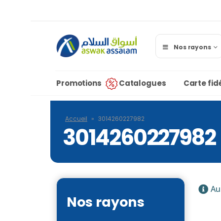
Nos rayons
Promotions
Catalogues
Carte fidé
Accueil
»
3014260227982
3014260227982
Au
Nos rayons