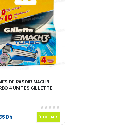
MES DE RASOIR MACH3 
RBO 4 UNITES GILLETTE
0
sur 5
,95
Dh
DETAILS