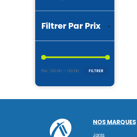
Filtrer Par Prix
Prix :
120 Dh
—
130 Dh
FILTRER
Prix
Prix
min
max
NOS MARQUES
Janis