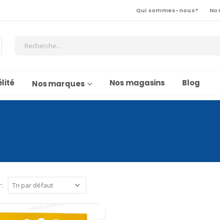
Qui sommes-nous?
No
lité
Nos magasins
Blog
Nos marques
r: