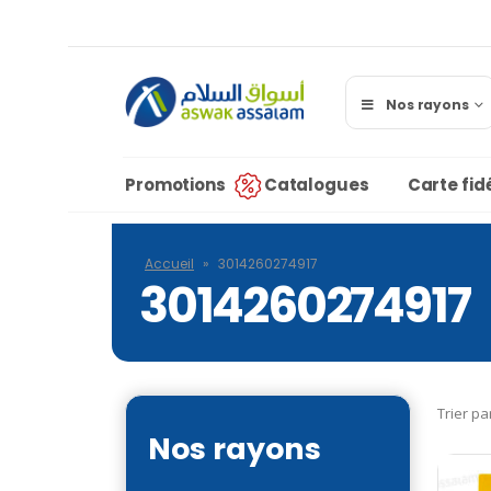
Nos rayons
Promotions
Catalogues
Carte fidé
Accueil
»
3014260274917
3014260274917
Trier pa
Nos rayons