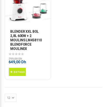
BLENDER XXL BOL 
2,8L 600W + 2 
MOULINS LM458110 
BLENDFORCE 
MOULINEX
0
sur 5
799,00
Dh
Le
Le
649,00
Dh
prix
prix
initial
actuel
DETAILS
était :
est :
799,00 Dh.
649,00 Dh.