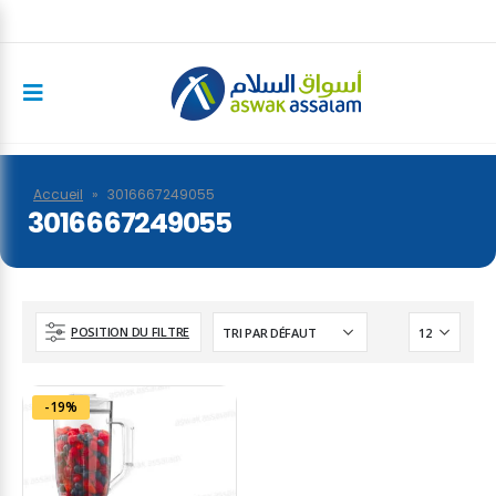
Accueil
»
3016667249055
3016667249055
POSITION DU FILTRE
-19%