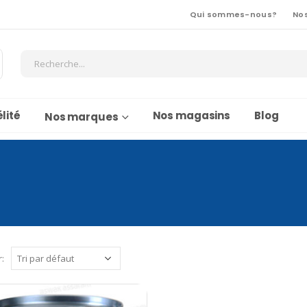
Qui sommes-nous?
No
lité
Nos magasins
Blog
Nos marques
r: