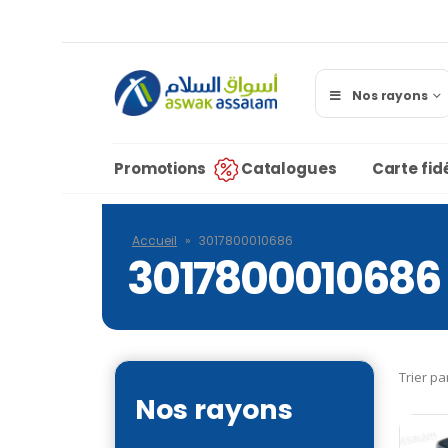
Nos rayons
Promotions
Catalogues
Carte fidé
Accueil
»
3017800010686
3017800010686
Trier pa
Nos rayons