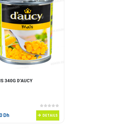
IS 340G D’AUCY
0
sur 5
80
Dh
DETAILS