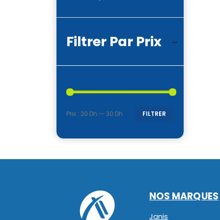
Filtrer Par Prix
Prix :
20 Dh
—
30 Dh
FILTRER
Prix
Prix
min
max
NOS MARQUES
Janis