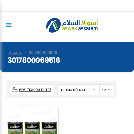
Accueil
»
3017800069516
3017800069516
POSITION DU FILTRE