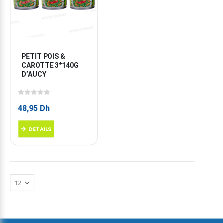
PETIT POIS & 
CAROTTE 3*140G 
D’AUCY
0
sur 5
48,95
Dh
DETAILS