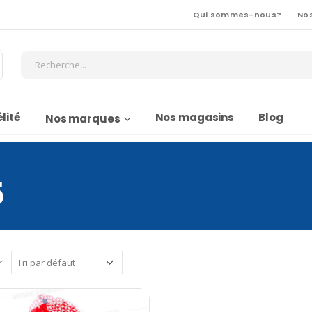
Qui sommes-nous?
No
lité
Nos magasins
Blog
Nos marques
5
r: