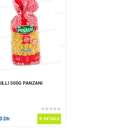
ILLI 500G PANZANI
0
sur 5
40
Dh
DETAILS