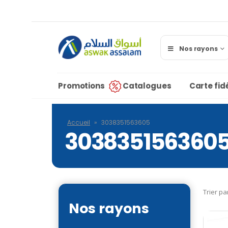
Nos rayons
Promotions
Catalogues
Carte fidé
Accueil
»
3038351563605
303835156360
Trier pa
Nos rayons