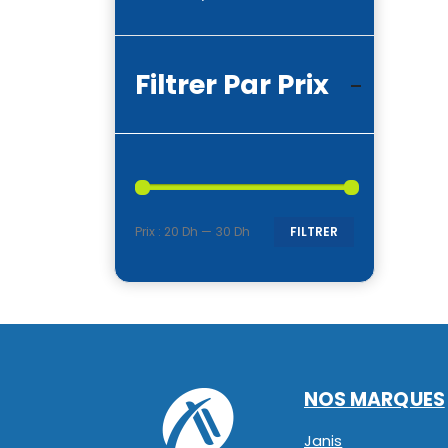
Filtrer Par Prix
Prix :
20 Dh
—
30 Dh
FILTRER
Prix
Prix
min
max
NOS MARQUES
Janis