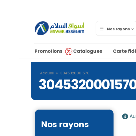
Nos rayons
Promotions
Catalogues
Carte fidé
Accueil
»
3045320001570
304532000157
Au
Nos rayons