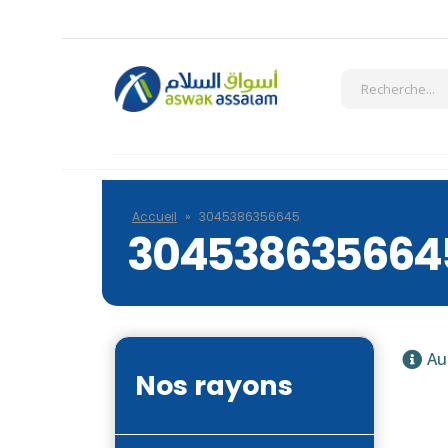
Accueil
»
3045386356645
304538635664
Au
Nos rayons