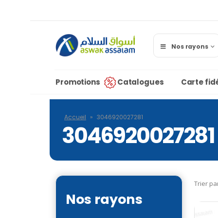
Nos rayons
Promotions
Catalogues
Carte fidé
Accueil
»
3046920027281
3046920027281
Trier pa
Nos rayons