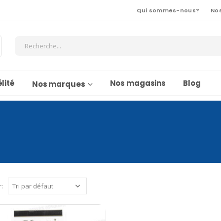
Qui sommes-nous?
No
lité
Nos magasins
Blog
Nos marques
r: