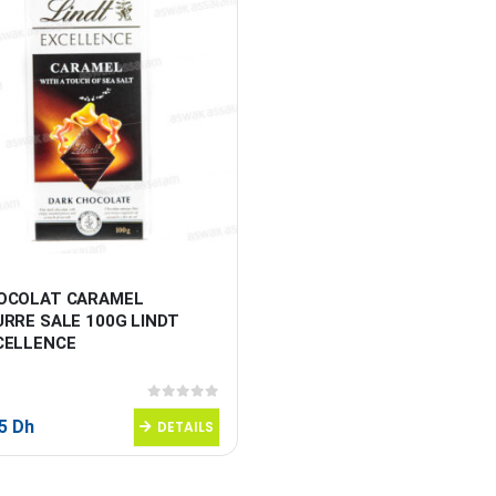
OCOLAT CARAMEL 
RRE SALE 100G LINDT 
CELLENCE
0
sur 5
95
Dh
DETAILS