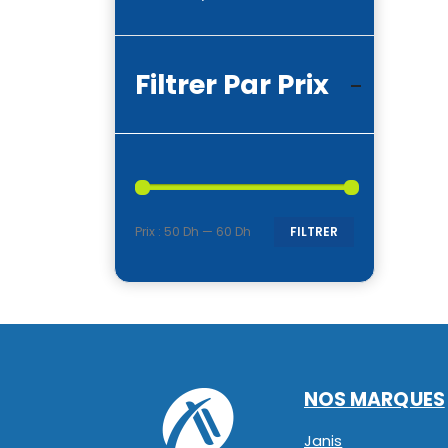
Filtrer Par Prix
Prix :
50 Dh
—
60 Dh
FILTRER
Prix
Prix
min
max
NOS MARQUES
Janis