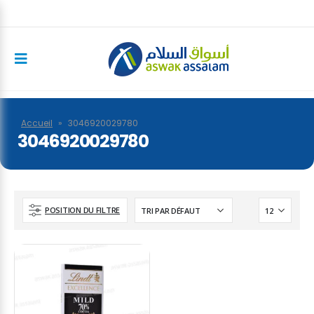
Accueil
»
3046920029780
3046920029780
POSITION DU FILTRE