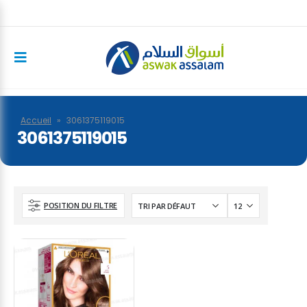
Accueil
»
3061375119015
3061375119015
POSITION DU FILTRE