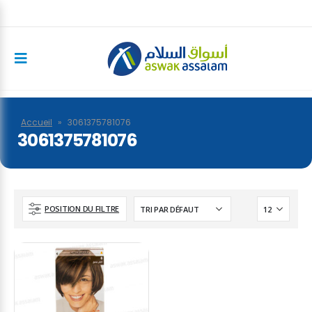
Accueil
»
3061375781076
3061375781076
POSITION DU FILTRE