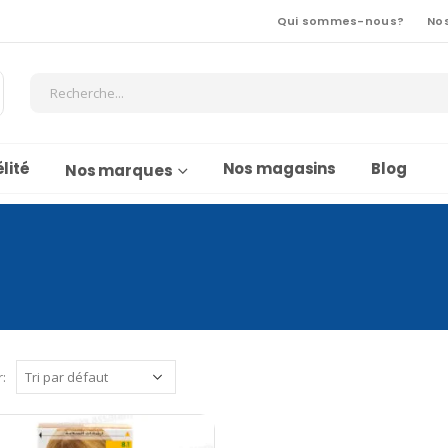
Qui sommes-nous?
No
lité
Nos magasins
Blog
Nos marques
r: