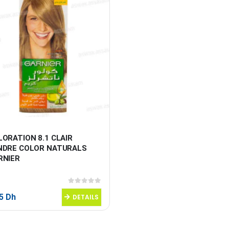
ORATION 8.1 CLAIR 
NDRE COLOR NATURALS 
RNIER
0
sur 5
95
Dh
DETAILS