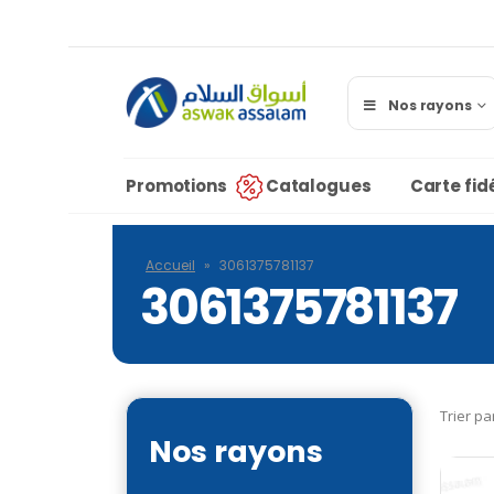
Nos rayons
Promotions
Catalogues
Carte fidé
Accueil
»
3061375781137
3061375781137
Trier pa
Nos rayons