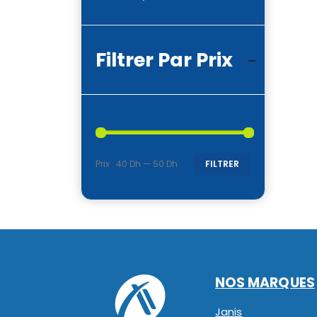
Filtrer Par Prix
Prix :
40 Dh
—
50 Dh
FILTRER
Prix
Prix
min
max
NOS MARQUES
Janis