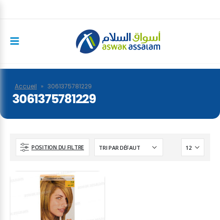
Accueil
»
3061375781229
3061375781229
POSITION DU FILTRE