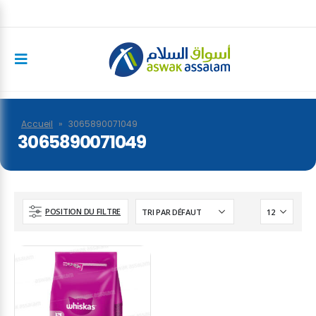
Accueil
»
3065890071049
3065890071049
POSITION DU FILTRE