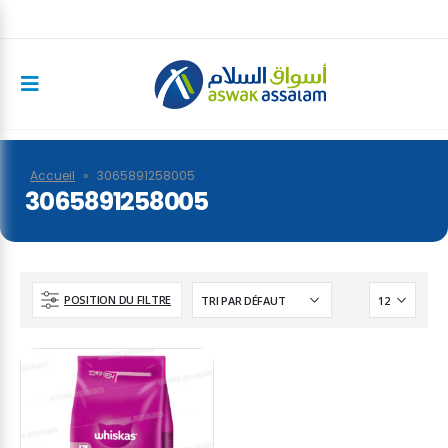
Accueil
»
3065891258005
3065891258005
POSITION DU FILTRE