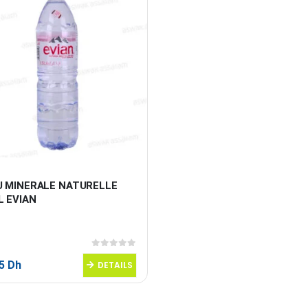
U MINERALE NATURELLE 
L EVIAN
0
sur 5
95
Dh
DETAILS