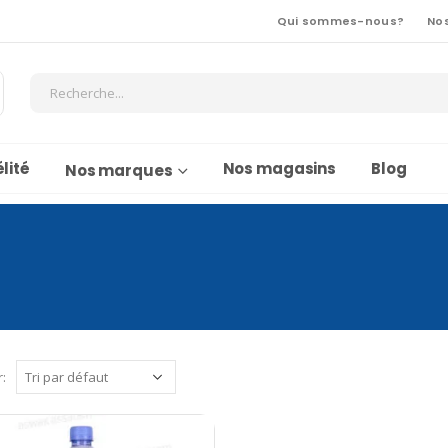
Qui sommes-nous?
No
lité
Nos magasins
Blog
Nos marques
r: