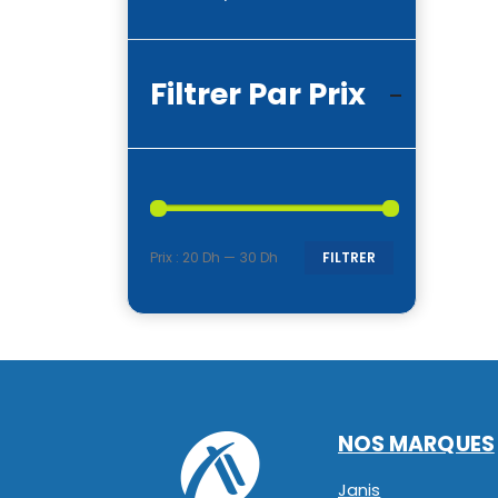
Filtrer Par Prix
Prix :
20 Dh
—
30 Dh
FILTRER
Prix
Prix
min
max
NOS MARQUES
Janis