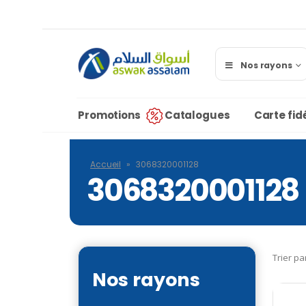
Nos rayons
Promotions
Catalogues
Carte fidé
Accueil
»
3068320001128
3068320001128
Trier pa
Nos rayons