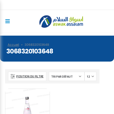
Accueil
»
3068320103648
3068320103648
POSITION DU FILTRE