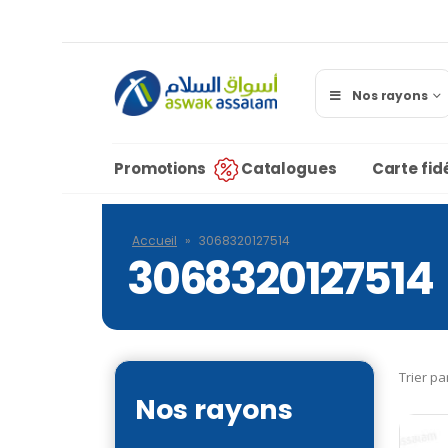
Nos rayons
Promotions
Catalogues
Carte fidé
Accueil
»
3068320127514
3068320127514
Trier pa
Nos rayons