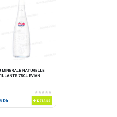
U MINERALE NATURELLE 
TILLANTE 75CL EVIAN
0
sur 5
95
Dh
DETAILS