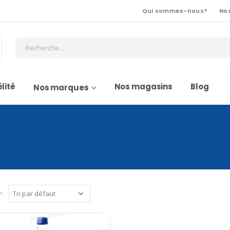
Qui sommes-nous?
No
lité
Nos magasins
Blog
Nos marques
r: