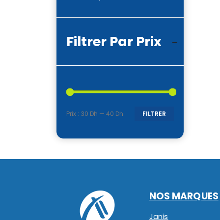
Filtrer Par Prix
Prix :
30 Dh
—
40 Dh
FILTRER
Prix
Prix
min
max
NOS MARQUES
Janis