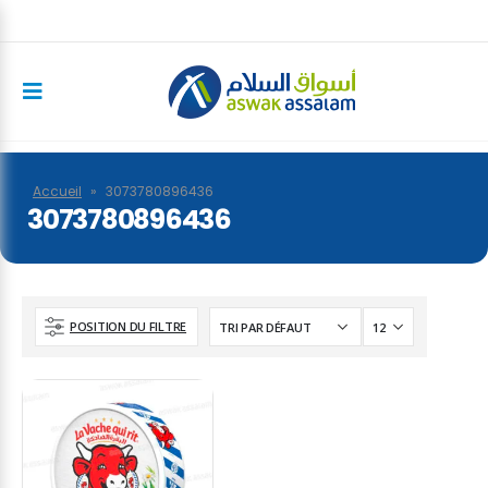
Accueil
»
3073780896436
3073780896436
POSITION DU FILTRE