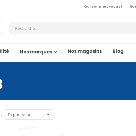
Qui sommes-nous?
No
lité
Nos magasins
Blog
Nos marques
8
r: