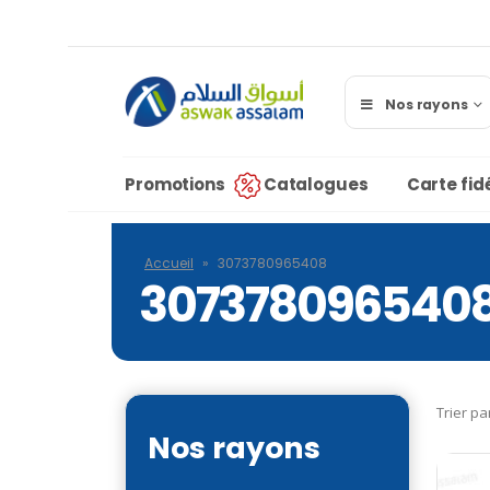
Nos rayons
Promotions
Catalogues
Carte fidé
Accueil
»
3073780965408
307378096540
Trier pa
Nos rayons