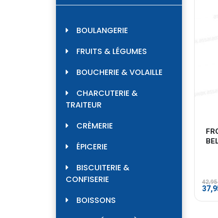
BOULANGERIE
FRUITS & LÉGUMES
BOUCHERIE & VOLAILLE
CHARCUTERIE &
TRAITEUR
CRÈMERIE
FR
BE
ÉPICERIE
BISCUITERIE &
CONFISERIE
42,9
Le
37,
prix
BOISSONS
initi
était