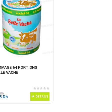
OMAGE 64 PORTIONS 
LLE VACHE
0
sur 5
5
Dh
Le
DETAILS
95
Dh
prix
al
actuel
 :
est :