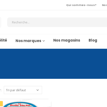
Qui sommes-nous?
No
lité
Nos magasins
Blog
Nos marques
r:
%