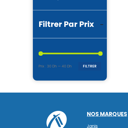
Filtrer Par Prix
Prix :
30 Dh
—
40 Dh
FILTRER
Prix
Prix
min
max
NOS MARQUES
Janis