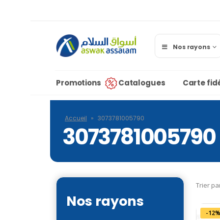
Nos rayons
Promotions
Catalogues
Carte fidé
Accueil
»
3073781005790
3073781005790
Trier pa
Nos rayons
-12