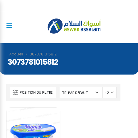
Accueil
»
3073781015812
3073781015812
POSITION DU FILTRE