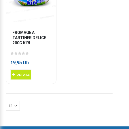
FROMAGE A 
TARTINER DELICE 
200G KIRI
0
sur 5
19,95
Dh
DETAILS