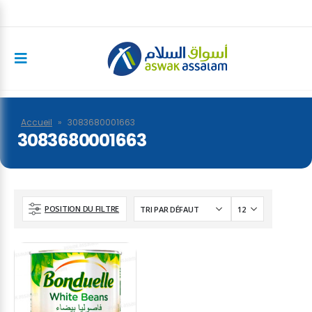
Accueil
»
3083680001663
3083680001663
POSITION DU FILTRE