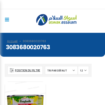
Accueil
»
3083680020763
3083680020763
POSITION DU FILTRE