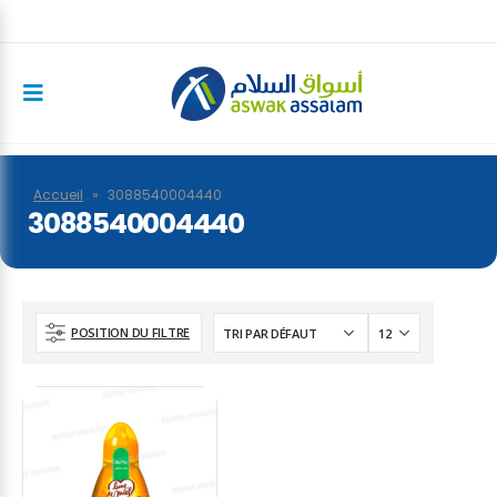
Accueil
»
3088540004440
3088540004440
POSITION DU FILTRE