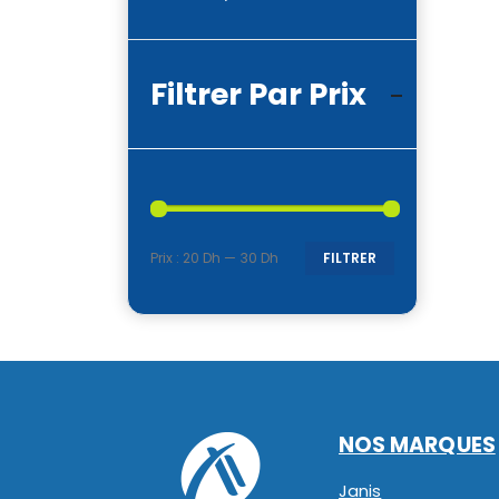
Filtrer Par Prix
Prix :
20 Dh
—
30 Dh
FILTRER
Prix
Prix
min
max
NOS MARQUES
Janis