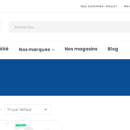
Qui sommes-nous?
No
lité
Nos magasins
Blog
Nos marques
r: