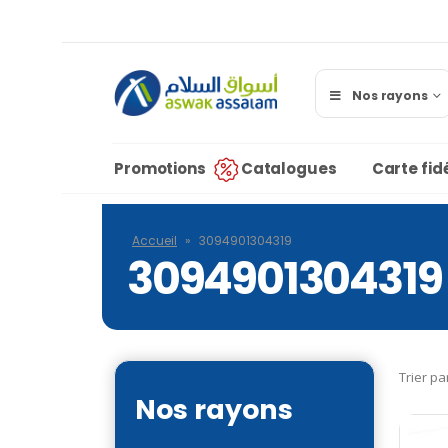
Nos rayons
Promotions
Catalogues
Carte fidé
Accueil
»
3094901304319
3094901304319
Trier pa
Nos rayons