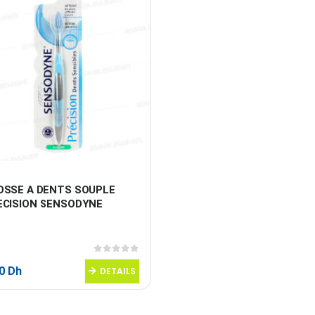
OSSE A DENTS SOUPLE 
ECISION SENSODYNE
0
sur 5
50
Dh
DETAILS