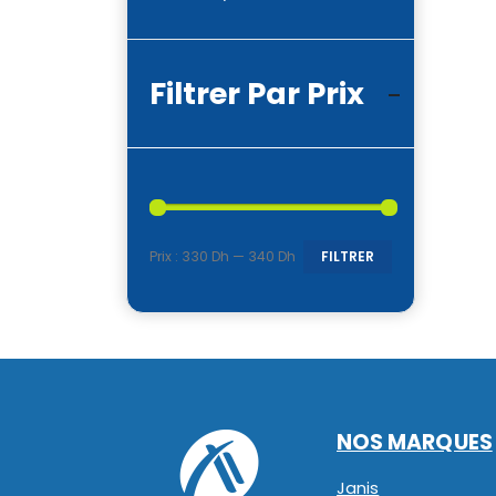
Filtrer Par Prix
Prix :
330 Dh
—
340 Dh
FILTRER
Prix
Prix
min
max
NOS MARQUES
Janis