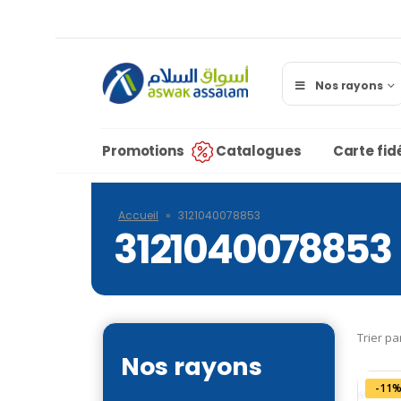
Nos rayons
Promotions
Catalogues
Carte fidé
Accueil
»
3121040078853
3121040078853
Trier pa
Nos rayons
-11