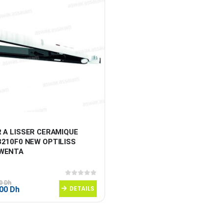
 A LISSER CERAMIQUE 
3210F0 NEW OPTILISS 
WENTA
0
sur 5
00
Dh
Le
DETAILS
,00
Dh
prix
al
actuel
 :
est :