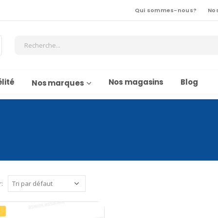
Qui sommes-nous?
No
lité
Nos magasins
Blog
Nos marques
r:
%