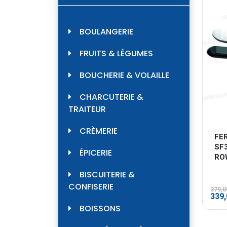
BOULANGERIE
FRUITS & LÉGUMES
BOUCHERIE & VOLAILLE
CHARCUTERIE &
TRAITEUR
CRÈMERIE
FER
SF
ÉPICERIE
RO
BISCUITERIE &
CONFISERIE
379,
Le
339
prix
BOISSONS
initi
était