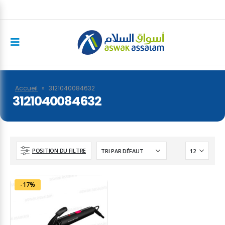
Accueil
»
3121040084632
3121040084632
POSITION DU FILTRE
-17%