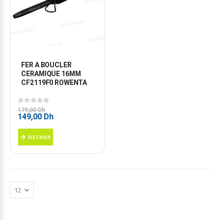
FER A BOUCLER 
CERAMIQUE 16MM 
CF2119F0 ROWENTA
0
sur 5
179,00
Dh
Le
Le
149,00
Dh
prix
prix
initial
actuel
DETAILS
était :
est :
179,00 Dh.
149,00 Dh.