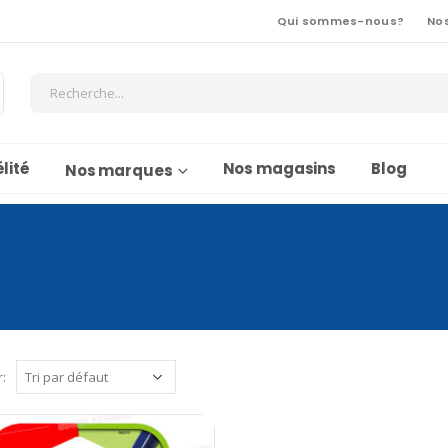
Qui sommes-nous?
No
lité
Nos magasins
Blog
Nos marques
r: