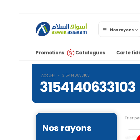
Nos rayons
Promotions
Catalogues
Carte fidé
Accueil
»
3154140633103
3154140633103
Trier pa
Nos rayons