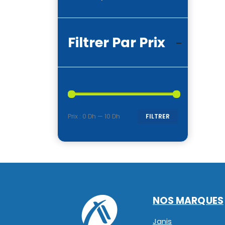
Filtrer Par Prix
Prix :
0 Dh
—
10 Dh
FILTRER
Prix
Prix
min
max
NOS MARQUES
Janis