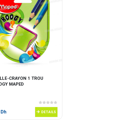
ILLE-CRAYON 1 TROU 
OGY MAPED
0
sur 5
0
Dh
DETAILS