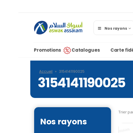
Nos rayons
Promotions
Catalogues
Carte fidé
Accueil
»
3154141190025
3154141190025
Trier pa
Nos rayons