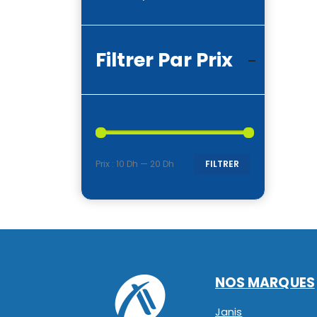
Filtrer Par Prix
Prix :
10 Dh
—
20 Dh
FILTRER
Prix
Prix
min
max
NOS MARQUES
Janis