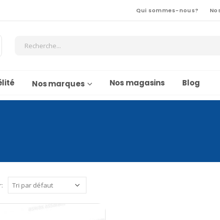
Qui sommes-nous?
No
lité
Nos magasins
Blog
Nos marques
r: