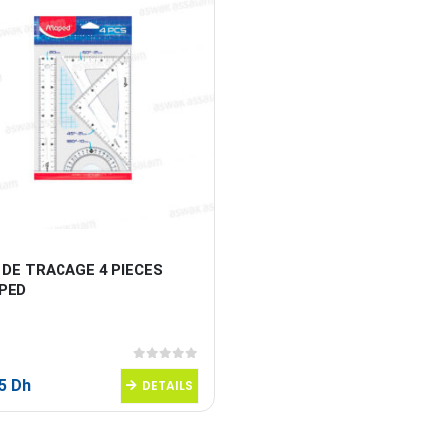
 DE TRACAGE 4 PIECES 
PED
0
sur 5
95
Dh
DETAILS