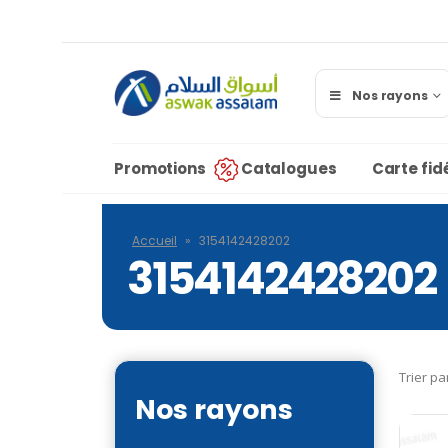
Nos rayons
Promotions
Catalogues
Carte fidé
Accueil
»
3154142428202
3154142428202
Trier pa
Nos rayons