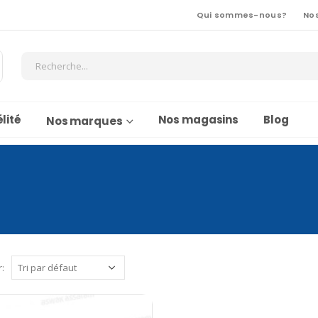
Qui sommes-nous?
No
lité
Nos magasins
Blog
Nos marques
r: