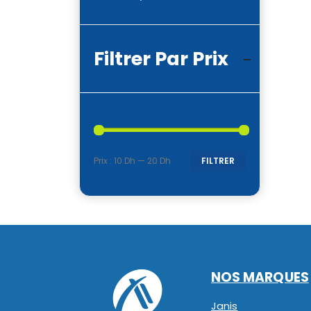
Filtrer Par Prix
Prix :
10 Dh
—
20 Dh
FILTRER
Prix
Prix
min
max
NOS MARQUES
Janis