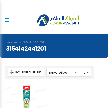
Accueil
»
3154142441201
3154142441201
POSITION DU FILTRE