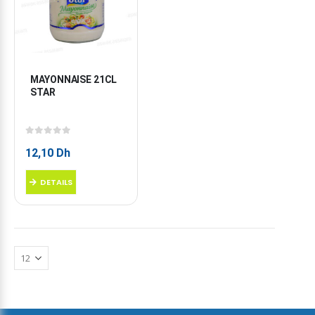
MAYONNAISE 21CL 
STAR
0
sur 5
12,10
Dh
DETAILS