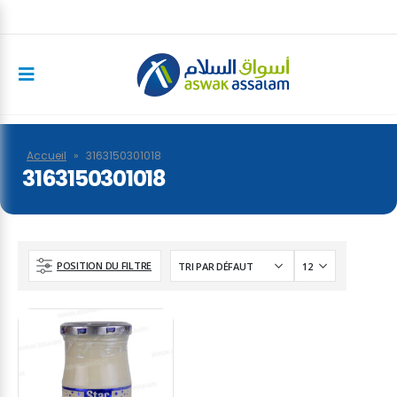
Accueil
»
3163150301018
3163150301018
POSITION DU FILTRE