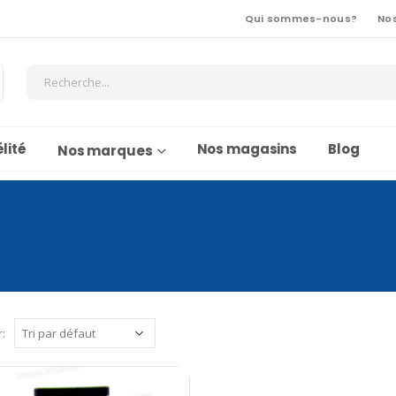
Qui sommes-nous?
No
lité
Nos magasins
Blog
Nos marques
r: