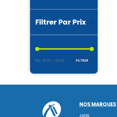
Filtrer Par Prix
Prix :
10 Dh
—
20 Dh
FILTRER
Prix
Prix
min
max
NOS MARQUES
Janis