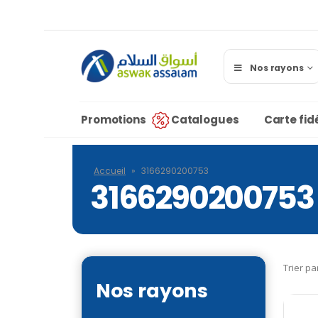
Nos rayons
Promotions
Catalogues
Carte fidé
Accueil
»
3166290200753
3166290200753
Trier pa
Nos rayons