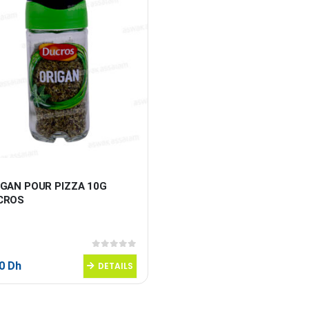
IGAN POUR PIZZA 10G 
CROS
0
sur 5
20
Dh
DETAILS