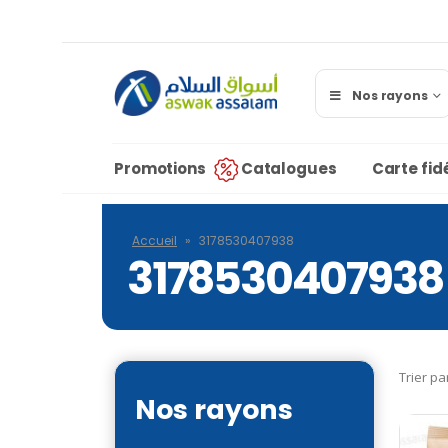
Nos rayons
Promotions
Catalogues
Carte fidé
Accueil
»
3178530407938
3178530407938
Trier pa
Nos rayons