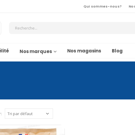
Qui sommes-nous?
No
lité
Nos magasins
Blog
Nos marques
r: