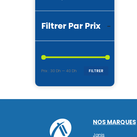
Filtrer Par Prix
Prix :
30 Dh
—
40 Dh
FILTRER
Prix
Prix
min
max
NOS MARQUES
Janis